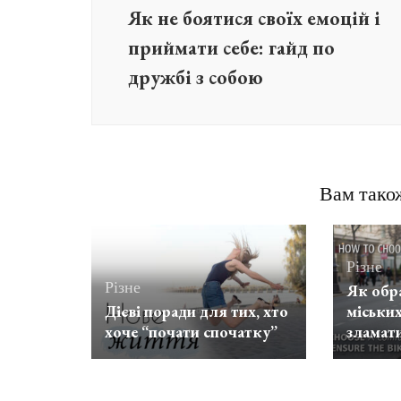
Як не боятися своїх емоцій і
приймати себе: гайд по
дружбі з собою
Вам також
Різне
Різне
Як обр
Дієві поради для тих, хто
міських
хоче “почати спочатку”
зламат