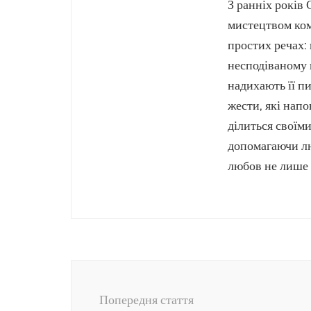
З ранніх років
мистецтвом ком
простих речах: 
несподіваному 
надихають її пи
жести, які напо
ділиться своїм
допомагаючи лю
любов не лише 
Навігація
по
Попередня стаття
запису