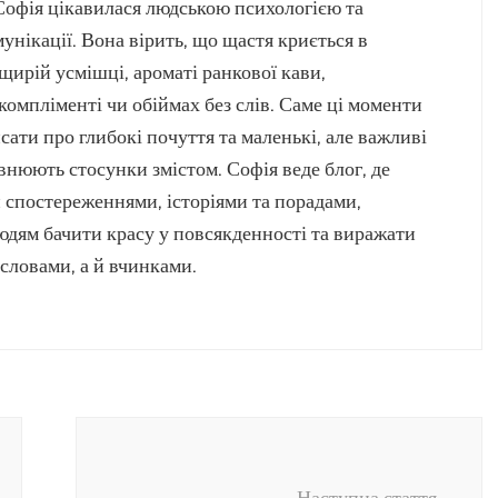
 Софія цікавилася людською психологією та
унікації. Вона вірить, що щастя криється в
щирій усмішці, ароматі ранкової кави,
компліменті чи обіймах без слів. Саме ці моменти
сати про глибокі почуття та маленькі, але важливі
внюють стосунки змістом. Софія веде блог, де
и спостереженнями, історіями та порадами,
дям бачити красу у повсякденності та виражати
словами, а й вчинками.