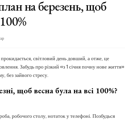
план на березень, щоб
 100%
до
ар
Період
підготовки:
план
 прокидається, світловий день довший, а отже, це
на
влення. Забудь про різкий «з 1 січня почну нове життя»
березень,
щоб
, без зайвого стресу.
стартувати
весну
зні, щоб весна була на всі 100%?
на
100%
роба, робочого столу, нотаток у телефоні. Позбудься