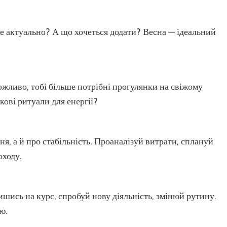
не актуально? А що хочеться додати? Весна — ідеальний
ожливо, тобі більше потрібні прогулянки на свіжому
нкові ритуали для енергії?
я, а й про стабільність. Проаналізуй витрати, сплануй
оходу.
ишись на курс, спробуй нову діяльність, змінюй рутину.
ю.