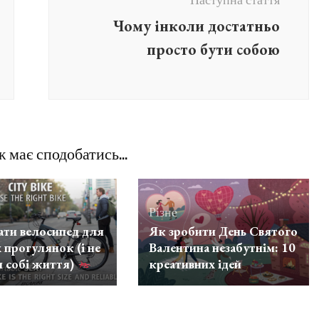
Наступна стаття
Чому інколи достатньо
просто бути собою
 має сподобатись...
Різне
ати велосипед для
Як зробити День Святого
 прогулянок (і не
Валентина незабутнім: 10
и собі життя)
креативних ідей