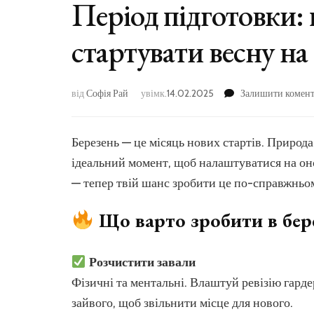
Період підготовки: 
стартувати весну на
від
Софія Рай
увімк.
14.02.2025
Залишити комент
Березень — це місяць нових стартів. Природа
ідеальний момент, щоб налаштуватися на оно
— тепер твій шанс зробити це по-справжньому
Що варто зробити в бере
Розчистити завали
Фізичні та ментальні. Влаштуй ревізію гарде
зайвого, щоб звільнити місце для нового.