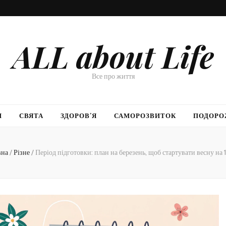
ALL about Life
Все про життя
И
СВЯТА
ЗДОРОВ’Я
САМОРОЗВИТОК
ПОДОРО
вна
/
Різне
/
Період підготовки: план на березень, щоб стартувати весну н