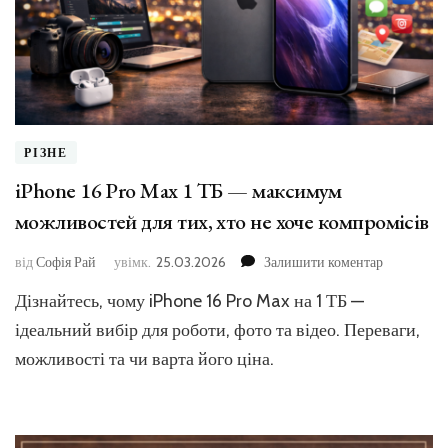
РІЗНЕ
iPhone 16 Pro Max 1 ТБ — максимум
можливостей для тих, хто не хоче компромісів
до
від
Софія Рай
увімк.
25.03.2026
Залишити коментар
iPhone
Дізнайтесь, чому iPhone 16 Pro Max на 1 ТБ —
16
Pro
ідеальний вибір для роботи, фото та відео. Переваги,
Max
можливості та чи варта його ціна.
1
ТБ
—
максимум