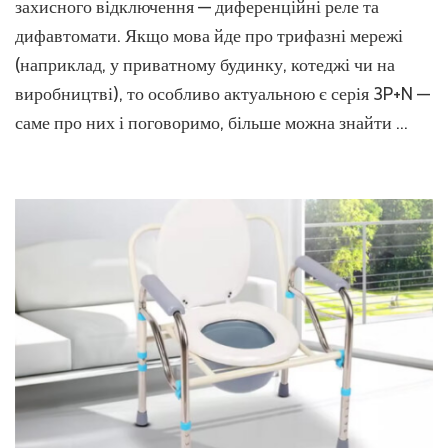
захисного відключення — диференційні реле та
це,
навіщ
дифавтомати. Якщо мова йде про трифазні мережі
потріб
(наприклад, у приватному будинку, котеджі чи на
і
як
виробництві), то особливо актуальною є серія 3P+N —
обрат
саме про них і поговоримо, більше можна знайти …