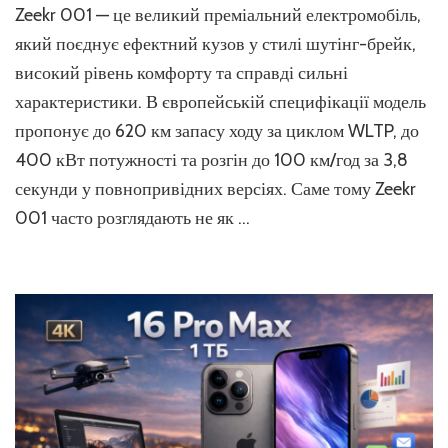
Zeekr 001 — це великий преміальний електромобіль,
Zeekr
001:
який поєднує ефектний кузов у стилі шутінг-брейк,
характери
високий рівень комфорту та справді сильні
запас
характеристики. В європейській специфікації модель
ходу,
огляд
пропонує до 620 км запасу ходу за циклом WLTP, до
400 кВт потужності та розгін до 100 км/год за 3,8
секунди у повнопривідних версіях. Саме тому Zeekr
001 часто розглядають не як …