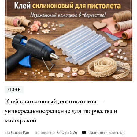
можливос
для
тих,
хто
не
хоче
компроміс
РІЗНЕ
Клей силиконовый для пистолета —
универсальное решение для творчества и
мастерской
до
від
Софія Рай
поновлено
23.02.2026
Залишити коментар