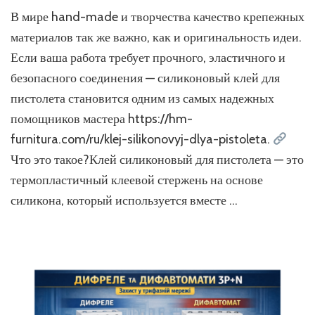
Клей
В мире hand-made и творчества качество крепежных
силик
для
материалов так же важно, как и оригинальность идеи.
писто
Если ваша работа требует прочного, эластичного и
—
безопасного соединения — силиконовый клей для
униве
решен
пистолета становится одним из самых надежных
для
помощников мастера https://hm-
творче
и
furnitura.com/ru/klej-silikonovyj-dlya-pistoleta.
масте
Что это такое?Клей силиконовый для пистолета — это
термопластичный клеевой стержень на основе
силикона, который используется вместе …