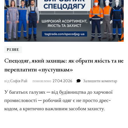
РІЗНЕ
Спецодяг, який захищає: як обрати якість та не
переплатити «пустушкам»
до
від
Софія Рай
поновлено
27.04.2026
Залишити коментар
Спецо
У багатьох галузях — від будівництва до харчової
який
захищ
промисловості — робочий одяг є не просто дрес-
як
кодом, а критично важливим засобом захисту.
обрат
якість
та