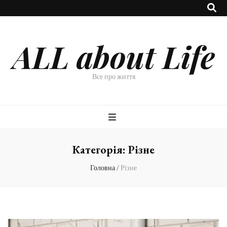
ALL about Life
Все про життя
Категорія:
Різне
Головна
/
Різне