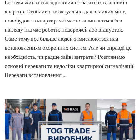
Безпека житла сьогодні хвилює багатьох власників
є
сенс
квартир. Особливо це актуально для великих міст,
у
новобудов та квартир, які часто залишаються без
встан
нагляду під час роботи, подорожей або відпусток.
охоро
систе
Саме тому все більше людей замислюються над
в
встановленням охоронних систем. Але чи справді це
кварт
зважу
необхідність, чи радше зайві витрати? Розглянемо
ЗА
основні переваги та недоліки квартирної сигналізації.
та
Переваги встановлення …
ПРО