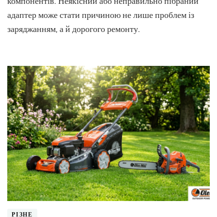
компонентів. Неякісний або неправильно пібраний
ноутбу
адаптер може стати причиною не лише проблем із
заряджанням, а й дорогого ремонту.
РІЗНЕ