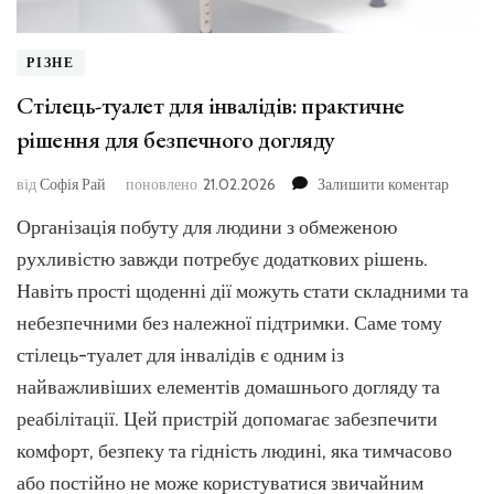
РІЗНЕ
Стілець-туалет для інвалідів: практичне
рішення для безпечного догляду
до
від
Софія Рай
поновлено
21.02.2026
Залишити коментар
Стілец
Організація побуту для людини з обмеженою
туалет
для
рухливістю завжди потребує додаткових рішень.
інвалід
Навіть прості щоденні дії можуть стати складними та
практи
небезпечними без належної підтримки. Саме тому
рішен
для
стілець-туалет для інвалідів є одним із
безпеч
найважливіших елементів домашнього догляду та
догляд
реабілітації. Цей пристрій допомагає забезпечити
комфорт, безпеку та гідність людині, яка тимчасово
або постійно не може користуватися звичайним