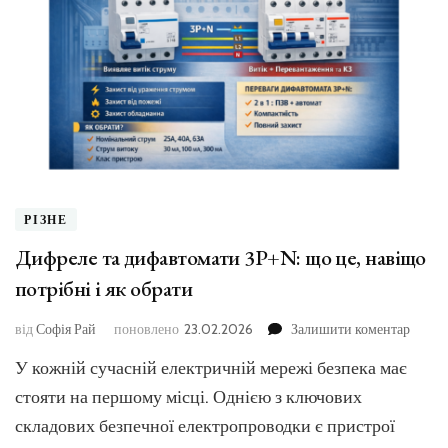
РІЗНЕ
Дифреле та дифавтомати 3P+N: що це, навіщо
потрібні і як обрати
до
від
Софія Рай
поновлено
23.02.2026
Залишити коментар
Дифре
У кожній сучасній електричній мережі безпека має
та
дифав
стояти на першому місці. Однією з ключових
3P+N:
складових безпечної електропроводки є пристрої
що