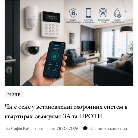
РІЗНЕ
Чи є сенс у встановленні охоронних систем в
квартирах: зважуємо ЗА та ПРОТИ
до
від
Софія Рай
поновлено
28.05.2026
Залишити коментар
Чи