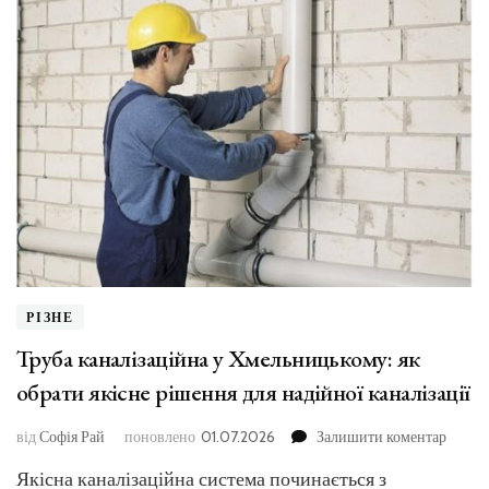
РІЗНЕ
Труба каналізаційна у Хмельницькому: як
обрати якісне рішення для надійної каналізації
до
від
Софія Рай
поновлено
01.07.2026
Залишити коментар
Труба
Якісна каналізаційна система починається з
каналі