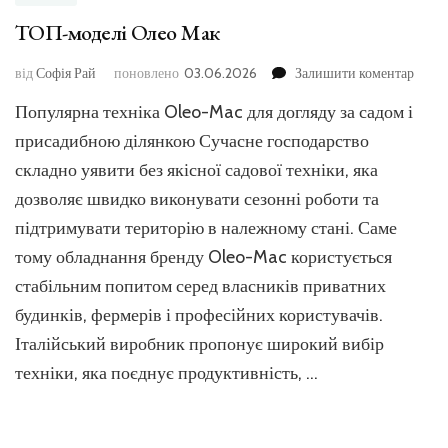
ТОП-моделі Олео Мак
до
від
Софія Рай
поновлено
03.06.2026
Залишити коментар
ТОП-
Популярна техніка Oleo-Mac для догляду за садом і
модел
Олео
присадибною ділянкою Сучасне господарство
Мак
складно уявити без якісної садової техніки, яка
дозволяє швидко виконувати сезонні роботи та
підтримувати територію в належному стані. Саме
тому обладнання бренду Oleo-Mac користується
стабільним попитом серед власників приватних
будинків, фермерів і професійних користувачів.
Італійський виробник пропонує широкий вибір
техніки, яка поєднує продуктивність, …