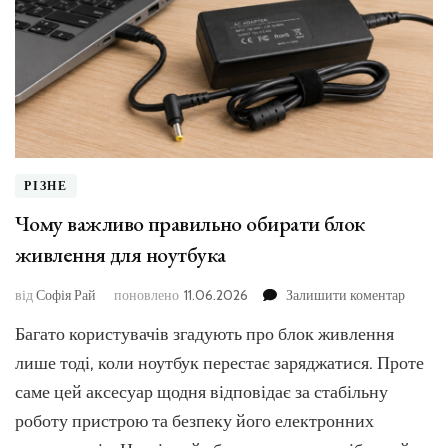
РІЗНЕ
Чому важливо правильно обирати блок
живлення для ноутбука
до
від
Софія Рай
поновлено
11.06.2026
Залишити коментар
Чому
Багато користувачів згадують про блок живлення
важли
правил
лише тоді, коли ноутбук перестає заряджатися. Проте
обират
саме цей аксесуар щодня відповідає за стабільну
блок
роботу пристрою та безпеку його електронних
живле
для