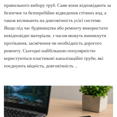
у
правильного вибору труб. Саме вони відповідають за
Хмель
безпечне та безперебійне відведення стічних вод, а
як
також впливають на довговічність усієї системи.
обрат
якісне
Якщо під час будівництва або ремонту використати
рішен
невідповідні матеріали, з часом можуть виникнути
для
надійн
протікання, засмічення чи необхідність дорогого
каналі
ремонту. Сьогодні найбільшою популярністю
користуються пластикові каналізаційні труби, які
поєднують міцність, довговічність …