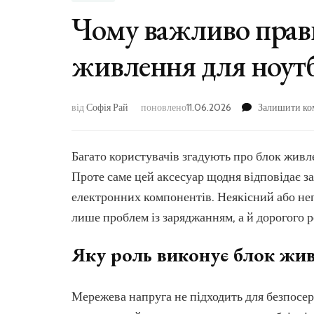
Чому важливо прав
живлення для ноут
від
Софія Рай
поновлено
11.06.2026
Залишити ко
Багато користувачів згадують про блок живл
Проте саме цей аксесуар щодня відповідає з
електронних компонентів. Неякісний або не
лише проблем із заряджанням, а й дорогого 
Яку роль виконує блок жи
Мережева напруга не підходить для безпосе