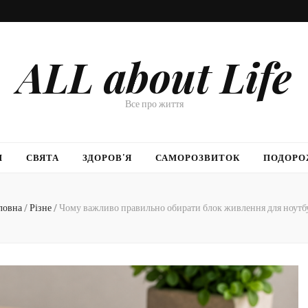
ALL about Life
Все про життя
И
СВЯТА
ЗДОРОВ’Я
САМОРОЗВИТОК
ПОДОРО
ловна
/
Різне
/
Чому важливо правильно обирати блок живлення для ноутб