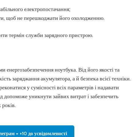
табільного електропостачання;
ти, щоб не перешкоджати його охолодженню.
жити термін служби зарядного пристрою.
 енергозабезпечення ноутбука. Від його якості та
сть заряджання акумулятора, а й безпека всієї техніки.
еконатися у сумісності всіх параметрів і надавати
д допоможе уникнути зайвих витрат і забезпечить
 років.
леграм = +10 до усвідомленості