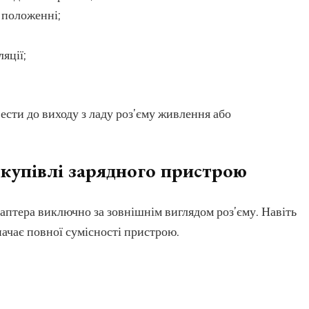
 положенні;
яції;
сти до виходу з ладу роз’єму живлення або
купівлі зарядного пристрою
птера виключно за зовнішнім виглядом роз’єму. Навіть
начає повної сумісності пристрою.