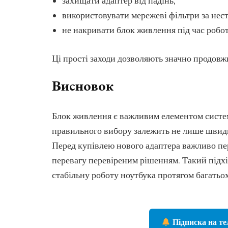
захищати адаптер від падінь;
використовувати мережеві фільтри за нес
не накривати блок живлення під час робо
Ці прості заходи дозволяють значно продов
Висновок
Блок живлення є важливим елементом системи
правильного вибору залежить не лише швидкі
Перед купівлею нового адаптера важливо пер
перевагу перевіреним рішенням. Такий підхі
стабільну роботу ноутбука протягом багатьох
Підписка на те