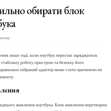
ильно обирати блок
бука
до
ментар
Чому
важливо
правильно
ення лише тоді, коли ноутбук перестає заряджатися.
обирати
а стабільну роботу пристрою та безпеку його
блок
живлення
правильно пібраний адаптер може стати причиною не
для
ремонту.
ноутбука
влення
реднього живлення ноутбука. Блок живлення перетворює