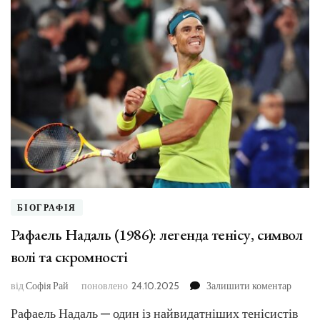
БІОГРАФІЯ
Рафаель Надаль (1986): легенда тенісу, символ
волі та скромності
до
від
Софія Рай
поновлено
24.10.2025
Залишити коментар
Рафае
Рафаель Надаль — один із найвидатніших тенісистів
Надал