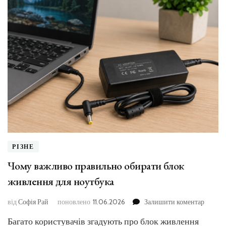
РІЗНЕ
Чому важливо правильно обирати блок
живлення для ноутбука
до
від
Софія Рай
поновлено
11.06.2026
Залишити коментар
Чому
Багато користувачів згадують про блок живлення
важли