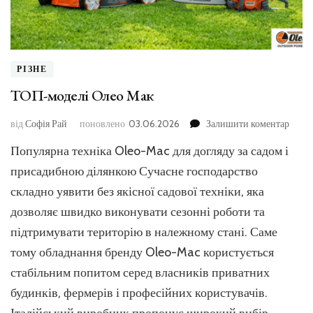
РІЗНЕ
ТОП-моделі Олео Мак
до
від
Софія Рай
поновлено
03.06.2026
Залишити коментар
ТОП-
Популярна техніка Oleo-Mac для догляду за садом і
модел
Олео
присадибною ділянкою Сучасне господарство
Мак
складно уявити без якісної садової техніки, яка
дозволяє швидко виконувати сезонні роботи та
підтримувати територію в належному стані. Саме
тому обладнання бренду Oleo-Mac користується
стабільним попитом серед власників приватних
будинків, фермерів і професійних користувачів.