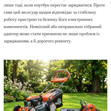
правил
лише тоді, коли ноутбук перестає заряджатися. Проте
обират
саме цей аксесуар щодня відповідає за стабільну
блок
роботу пристрою та безпеку його електронних
живле
для
компонентів. Неякісний або неправильно пібраний
ноутбу
адаптер може стати причиною не лише проблем із
заряджанням, а й дорогого ремонту.