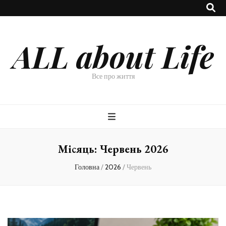
ALL about Life
Все про життя
Місяць:
Червень 2026
Головна
/
2026
/
Червень