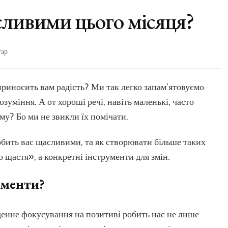
ливими цього місяця?
до
тар
Що
зробило
вас
приносить вам радість? Ми так легко запам’ятовуємо
щасливими
зуміння. А от хороші речі, навіть маленькі, часто
цього
місяця?
ому? Бо ми не звикли їх помічати.
робить вас щасливими, та як створювати більше таких
 щастя», а конкретні інструменти для змін.
оменти?
енне фокусування на позитиві робить нас не лише