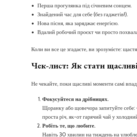
Перша прогулянка під січневим сонцем.
Знайдений час для себе (без гаджетів!).
Нова пісня, яка заряджає енергією.
Вдалий робочий проєкт чи просто похвала
Коли ви все це згадаєте, ви зрозумієте: щастя
Чек-лист: Як стати щаслив
Не чекайте, поки щасливі моменти самі впад
Фокусуйтеся на дрібницях.
Щоранку або щовечора запитуйте себе: 
проста річ, як-от гарячий чай у холодни
Робіть те, що любите.
Навіть 30 хвилин на тиждень на улюбле