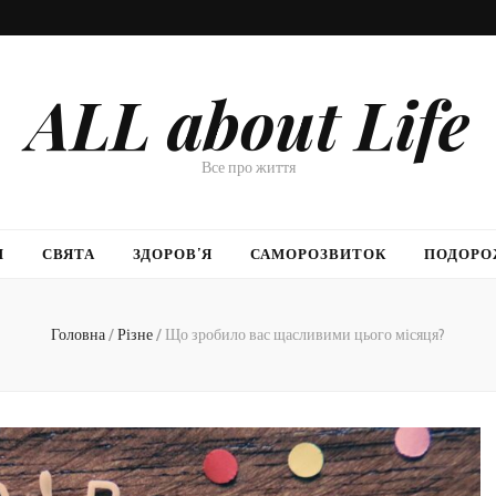
ALL about Life
Все про життя
И
СВЯТА
ЗДОРОВ’Я
САМОРОЗВИТОК
ПОДОРО
Головна
/
Різне
/
Що зробило вас щасливими цього місяця?