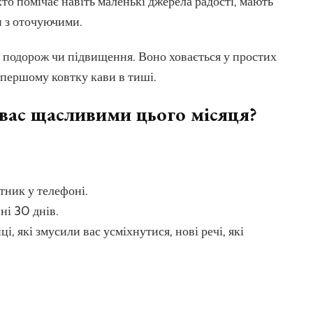
хто помічає навіть маленькі джерела радості, мають
и з оточуючими.
от подорож чи підвищення. Воно ховається у простих
и першому ковтку кави в тиші.
вас щасливими цього місяця?
тник у телефоні.
ні 30 днів.
ці, які змусили вас усміхнутися, нові речі, які