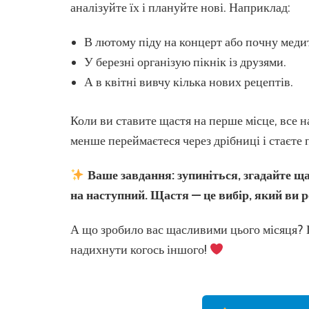
аналізуйте їх і плануйте нові. Наприклад:
В лютому піду на концерт або почну меди
У березні організую пікнік із друзями.
А в квітні вивчу кілька нових рецептів.
Коли ви ставите щастя на перше місце, все н
менше переймаєтеся через дрібниці і стаєте
Ваше завдання: зупиніться, згадайте ща
на наступний. Щастя — це вибір, який ви 
А що зробило вас щасливими цього місяця? 
надихнути когось іншого!