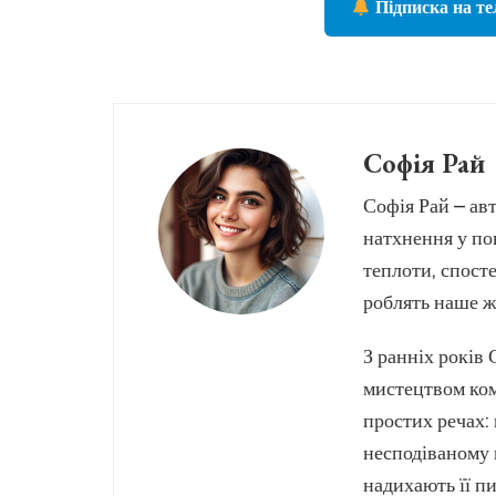
Підписка на те
Софія Рай
Софія Рай – авт
натхнення у по
теплоти, спосте
роблять наше ж
З ранніх років
мистецтвом ком
простих речах: 
несподіваному 
надихають її пи