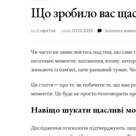
Що зробило вас щас
від
Софія Рай
увімк.
07.01.2025
Залишити комен
Чи часто ви замислюєтесь над тим, що саме 
негативні моменти: запізнення, втому, непоро
зникають із пам’яті, наче ранковий туман. Ч
Ця стаття — про те, як побачити те, що вже 
моментів. Це буде не просто «поговорити про
Навіщо шукати щасливі м
Дослідження психологів підтверджують: щод