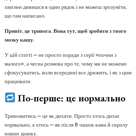
себе
хвилин дивишся в один рядок і не можеш зрозуміти,
до
що там написано.
купи,
коли
голова
Привіт, це тривога. Вона тут, щоб зробити з твого
як
мозку кашу.
у
вулику
У цій статті — не просто поради з серії «почни з
малого», а чесна розмова про те, чому ми не можемо
сфокусуватись, коли всередині все дрижить, і як з цим
працювати.
По-перше: це нормально
Тривожитись — це як дихати. Просто хтось дихає
нормально, а хтось — як після 8 чашок кави й скролу
новин зранку.