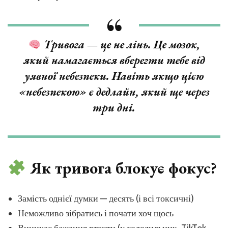
Тривога — це не лінь. Це мозок,
який намагається вберегти тебе від
уявної небезпеки. Навіть якщо цією
«небезпекою» є дедлайн, який ще через
три дні.
Як тривога блокує фокус?
Замість однієї думки — десять (і всі токсичні)
Неможливо зібратись і почати хоч щось
Виникає бажання втекти (у холодильник, TikTok