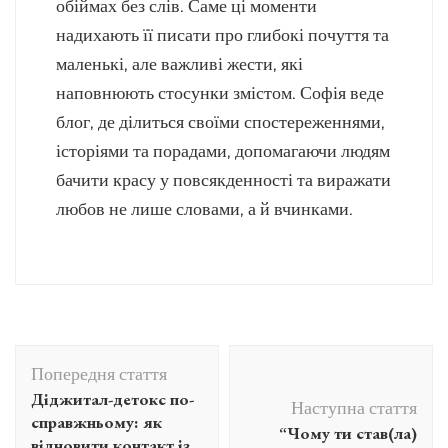
обіймах без слів. Саме ці моменти
надихають її писати про глибокі почуття та
маленькі, але важливі жести, які
наповнюють стосунки змістом. Софія веде
блог, де ділиться своїми спостереженнями,
історіями та порадами, допомагаючи людям
бачити красу у повсякденності та виражати
любов не лише словами, а й вчинками.
Навігація
Попередня стаття
по
Діджитал-детокс по-
Наступна стаття
запису
справжньому: як
“Чому ти став(ла)
відновити контакт із