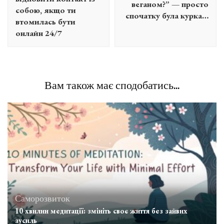
веганом?” — просто
собою, якщо ти
спочатку була курка…
втомилась бути
онлайн 24/7
Вам також має сподобатись...
Саморозвиток
10 хвилин медитації: змініть своє життя без зайвих
зусиль