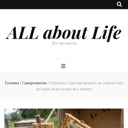
ALL about Life
Все про життя
Головна
/
Саморозвиток
/
«Тривога з’їдає мій фокус»: як зібрати себе
до купи, коли голова як у вулику