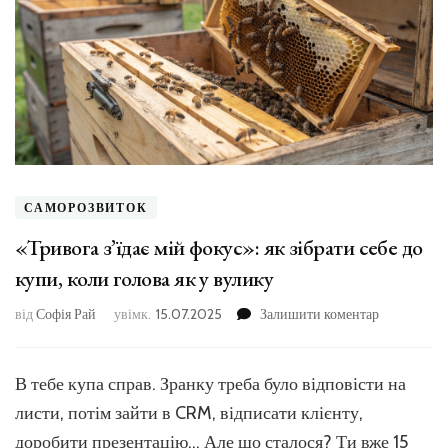
САМОРОЗВИТОК
«Тривога з’їдає мій фокус»: як зібрати себе до
купи, коли голова як у вулику
до
від
Софія Рай
увімк.
15.07.2025
Залишити коментар
«Тривога
з’їдає
мій
В тебе купа справ. Зранку треба було відповісти на
фокус»:
листи, потім зайти в CRM, відписати клієнту,
як
зібрати
доробити презентацію… Але що сталося? Ти вже 15