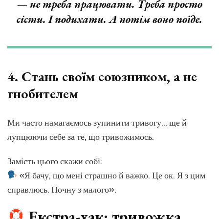
— не треба працювати. Треба просто
сісти
. І подихати. А потім воно поїде.
4.
Стань своїм союзником, а не
гнобителем
Ми часто намагаємось зупинити тривогу… ще й
лупцюючи себе за те, що тривожимось.
Замість цього скажи собі:
«Я бачу, що мені страшно й важко. Це ок. Я з цим
справлюсь. Почну з малого».
Екстра-хак: тривожка