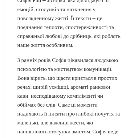
Софія Рай – авторка, яка досліджує світ
емоцій, стосунків та натхнення у
повсякденному житті. Її тексти – це
поєднання теплоти, спостережливості та
справжньої любові до дрібниць, які роблять
наше життя особливим.
З ранніх років Софія цікавилася людською
психологією та мистецтвом комунікації.
Вона вірить, що щастя криється в простих
речах: щирій усмішці, ароматі ранкової
кави, несподіваному компліменті чи
обіймах без слів. Саме ці моменти
надихають її писати про глибокі почуття та
маленькі, але важливі жести, які
наповнюють стосунки змістом. Софія веде