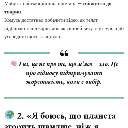
Мабуть, найемоційніша причина —
співчуття до
тварин
.
Комусь достатньо побачити відео, як телят
відбирають від корів, або як свиней везуть у фурі, щоб
усередині щось клацнуло.
І ні, це не про те, що м’ясо = зло. Це
про відмову підтримувати
жорстокість, коли є вибір.
2. «Я боюсь, що планета
згорить швидше, ніж я