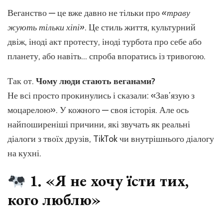
просто
спочат
Веганство — це вже давно не тільки про
«траву
була
жують тільки хіпі»
. Це стиль життя, культурний
курка
двіж, іноді акт протесту, іноді турбота про себе або
планету, або навіть… спроба впоратись із тривогою.
Так от.
Чому люди стають веганами?
Не всі просто прокинулись і сказали: «Зав’язую з
моцарелою». У кожного — своя історія. Але ось
найпоширеніші причини, які звучать як реальні
діалоги з твоїх друзів, TikTok чи внутрішнього діалогу
на кухні.
1. «Я не хочу їсти тих,
кого люблю»