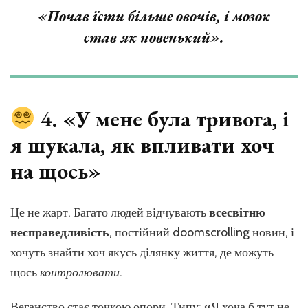
«Почав їсти більше овочів, і мозок
став як новенький».
4. «У мене була тривога, і
я шукала, як впливати хоч
на щось»
Це не жарт. Багато людей відчувають
всесвітню
несправедливість
, постійний doomscrolling новин, і
хочуть знайти хоч якусь ділянку життя, де можуть
щось
контролювати
.
Веганство стає точкою опори. Типу: «Я хоча б тут не