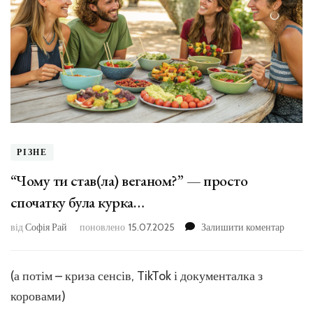
РІЗНЕ
“Чому ти став(ла) веганом?” — просто
спочатку була курка…
до
від
Софія Рай
поновлено
15.07.2025
Залишити коментар
“Чому
ти
став(ла
(а потім – криза сенсів, TikTok і документалка з
вегано
коровами)
—