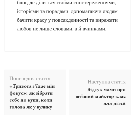
блог, де ділиться своїми спостереженнями,
історіями та порадами, допомагаючи людям
бачити красу у повсякденності та виражати
любов не лише словами, а й вчинками.
Навігація
Попередня стаття
по
Наступна стаття
«Тривога з’їдає мій
Відгук мами про
запису
фокус»: як зібрати
виїзний майстер-клас
себе до купи, коли
для дітей
голова як у вулику