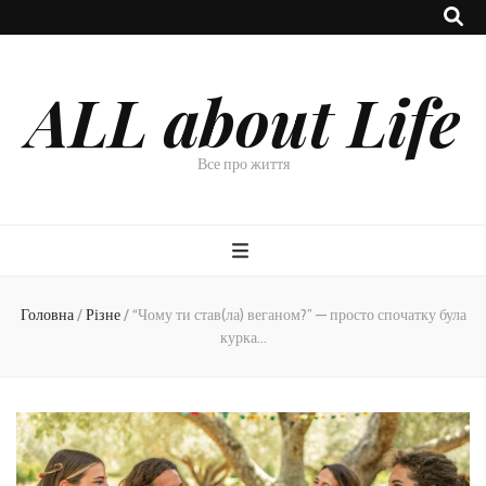
ALL about Life
Все про життя
Головна
/
Різне
/
“Чому ти став(ла) веганом?” — просто спочатку була
курка…