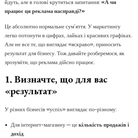
вони
йдуть, але в голові крутиться запитання:
«А чи
прац
працює ця реклама насправді?»
Це абсолютно нормальне сум’яття. У маркетингу
легко потонути в цифрах, лайках і красивих графіках.
Але не все те, що виглядає «яскраво», приносить
результат для бізнесу. Тож давайте розберемося, як
зрозуміти, що реклама дійсно працює.
1. Визначте, що для вас
«результат»
У різних бізнесів «успіх» виглядає по-різному:
Для інтернет-магазину — це
кількість продажів і
дохід
.