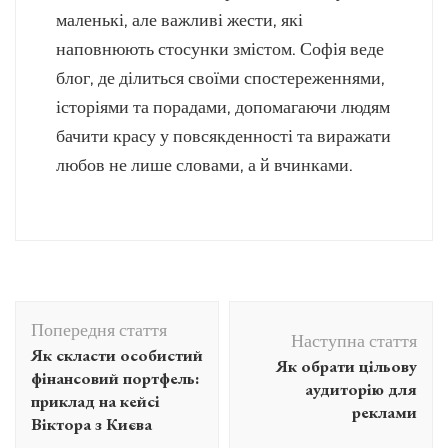
маленькі, але важливі жести, які
наповнюють стосунки змістом. Софія веде
блог, де ділиться своїми спостереженнями,
історіями та порадами, допомагаючи людям
бачити красу у повсякденності та виражати
любов не лише словами, а й вчинками.
Навігація
Попередня стаття
по
Наступна стаття
Як скласти особистий
Як обрати цільову
запису
фінансовий портфель:
аудиторію для
приклад на кейсі
реклами
Віктора з Києва