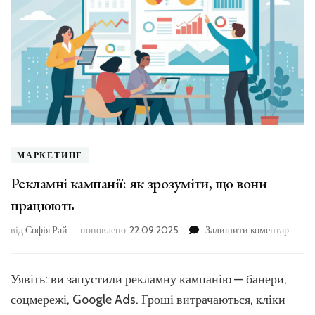
МАРКЕТИНГ
Рекламні кампанії: як зрозуміти, що вони
працюють
до
від
Софія Рай
поновлено
22.09.2025
Залишити коментар
Рекла
кампан
як
Уявіть: ви запустили рекламну кампанію — банери,
зрозум
соцмережі, Google Ads. Гроші витрачаються, кліки
що