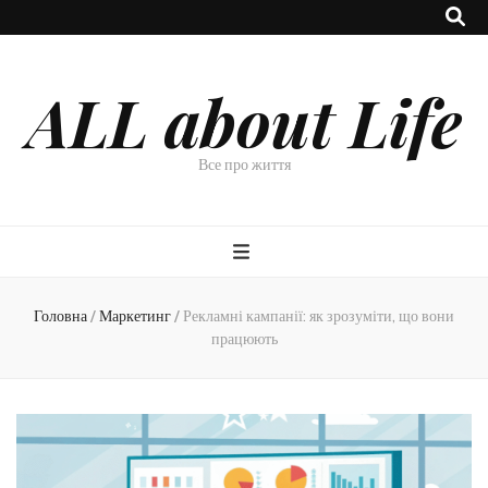
ALL about Life
Все про життя
Головна
/
Маркетинг
/
Рекламні кампанії: як зрозуміти, що вони
працюють