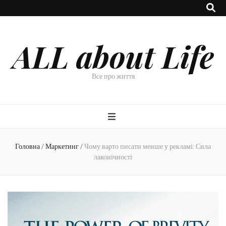
ALL about Life
Все про життя
Головна
/
Маркетинг
/
Чому варто писати менше у рекламі: Сила
лаконічності