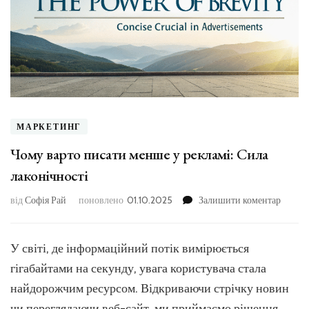
МАРКЕТИНГ
Чому варто писати менше у рекламі: Сила
лаконічності
до
від
Софія Рай
поновлено
01.10.2025
Залишити коментар
Чому
варто
писати
У світі, де інформаційний потік вимірюється
менше
гігабайтами на секунду, увага користувача стала
у
реклам
найдорожчим ресурсом. Відкриваючи стрічку новин
Сила
чи переглядаючи веб-сайт, ми приймаємо рішення