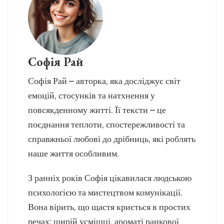
Софія Рай
Софія Рай – авторка, яка досліджує світ
емоцій, стосунків та натхнення у
повсякденному житті. Її тексти – це
поєднання теплоти, спостережливості та
справжньої любові до дрібниць, які роблять
наше життя особливим.
З ранніх років Софія цікавилася людською
психологією та мистецтвом комунікації.
Вона вірить, що щастя криється в простих
речах: щирій усмішці, ароматі ранкової