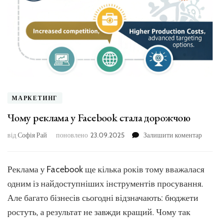
МАРКЕТИНГ
Чому реклама у Facebook стала дорожчою
до
від
Софія Рай
поновлено
23.09.2025
Залишити коментар
Чому
рекла
у
Реклама у Facebook ще кілька років тому вважалася
Faceb
одним із найдоступніших інструментів просування.
стала
доро
Але багато бізнесів сьогодні відзначають: бюджети
ростуть, а результат не завжди кращий. Чому так