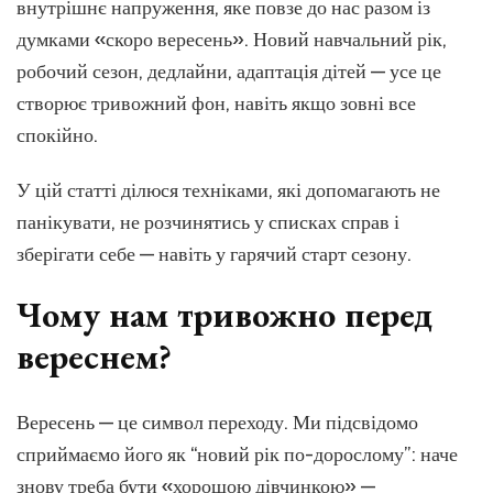
техніки,
внутрішнє напруження, яке повзе до нас разом із
які
думками «скоро вересень». Новий навчальний рік,
реально
робочий сезон, дедлайни, адаптація дітей — усе це
працюють
створює тривожний фон, навіть якщо зовні все
спокійно.
У цій статті ділюся техніками, які допомагають не
панікувати, не розчинятись у списках справ і
зберігати себе — навіть у гарячий старт сезону.
Чому нам тривожно перед
вереснем?
Вересень — це символ переходу. Ми підсвідомо
сприймаємо його як “новий рік по-дорослому”: наче
знову треба бути «хорошою дівчинкою» —