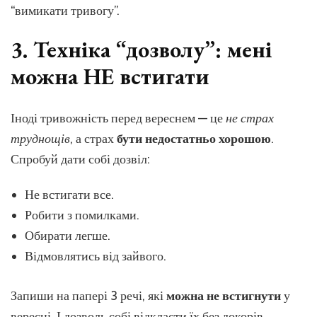
“вимикати тривогу”.
3. Техніка “дозволу”: мені
можна НЕ встигати
Іноді тривожність перед вереснем — це
не страх
труднощів
, а страх
бути недостатньо хорошою
.
Спробуй дати собі дозвіл:
Не встигати все.
Робити з помилками.
Обирати легше.
Відмовлятись від зайвого.
Запиши на папері 3 речі, які
можна не встигнути
у
вересні. І дозволь собі відкласти їх без докорів.