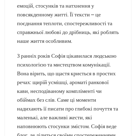
емоцій, стосунків та натхнення у
повсякденному житті. Її тексти – це
поєднання теплоти, спостережливості та
справжньої любові до дрібниць, які роблять
наше життя особливим.
З ранніх років Софія цікавилася людською
психологією та мистецтвом комунікації.
Вона вірить, що щастя криється в простих
речах: щирій усмішці, ароматі ранкової
кави, несподіваному компліменті чи
обіймах без слів. Саме ці моменти
надихають її писати про глибокі почуття та
маленькі, але важливі жести, які
наповнюють стосунки змістом. Софія веде
блог, де ділиться своїми спостереженнями,