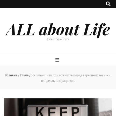
ALL about Life
Все про життя
Головна
/
Різне
/
Як зменшити тривожність перед вереснем: техніки,
які реально працюють