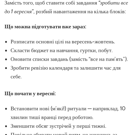
Замість того, щоб ставити собі завдання
“зробити все
до 1 вересня”
, розбий навантаження на кілька блоків:
Що можна підготувати вже зараз:
Розписати основні цілі на вересень-жовтень.
Скласти бюджет на навчання, гуртки, побут.
Оновити списки завдань (замість “все на пам’ять”).
Зробити ревізію календаря та залишити час для
себе.
Що почати у вересні:
Встановити нові (м’які!) ритуали — наприклад, 10
хвилин тиші вранці перед роботою.
Зменшити обсяг зустрічей у перші тижні.
Повільно збирати новий ритм, не женучись за