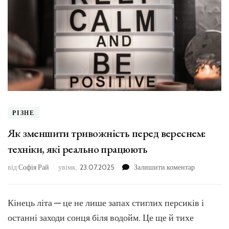
РІЗНЕ
Як зменшити тривожність перед вереснем:
техніки, які реально працюють
до
від
Софія Рай
увімк.
23.07.2025
Залишити коментар
Як
зменшити
тривожніс
Кінець літа — це не лише запах стиглих персиків і
перед
останні заходи сонця біля водойм. Це ще й тихе
вереснем: