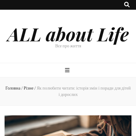
ALL about Life
Все про життя
Головна
/
Різне
/
Як полюбити читати: історія змін і поради для дітей
і дорослих