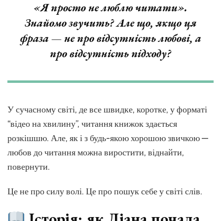
і
«Я просто не люблю читати».
порад
Знайомо звучить? Але що, якщо ця
для
дітей
фраза — не про відсутність любові, а
і
про відсутність підходу?
дорос
У сучасному світі, де все швидке, коротке, у форматі
“відео на хвилину”, читання книжок здається
розкішшю. Але, як і з будь-якою хорошою звичкою —
любов до читання можна виростити, віднайти,
повернути.
Це не про силу волі. Це про пошук себе у світі слів.
Історія: як Діана почала