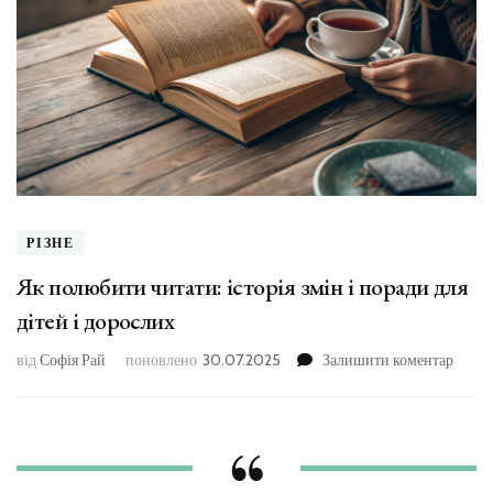
РІЗНЕ
Як полюбити читати: історія змін і поради для
дітей і дорослих
до
від
Софія Рай
поновлено
30.07.2025
Залишити коментар
Як
полю
читат
історі
змін