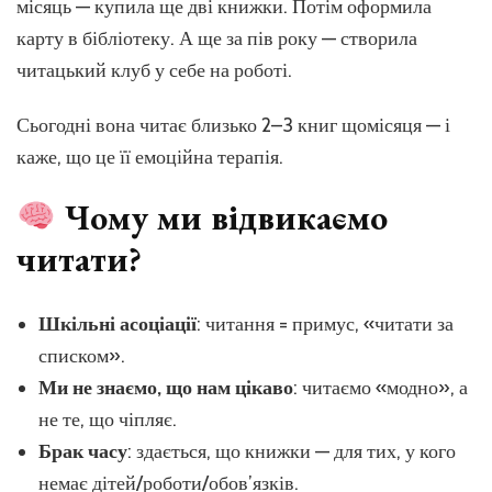
місяць — купила ще дві книжки. Потім оформила
карту в бібліотеку. А ще за пів року — створила
читацький клуб у себе на роботі.
Сьогодні вона читає близько 2–3 книг щомісяця — і
каже, що це її емоційна терапія.
Чому ми відвикаємо
читати?
Шкільні асоціації
: читання = примус, «читати за
списком».
Ми не знаємо, що нам цікаво
: читаємо «модно», а
не те, що чіпляє.
Брак часу
: здається, що книжки — для тих, у кого
немає дітей/роботи/обов’язків.