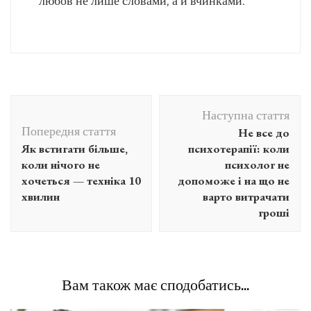
любов не лише словами, а й вчинками.
Навігація
Наступна стаття
по
Попередня стаття
Не все до
запису
Як встигати більше,
психотерапії: коли
коли нічого не
психолог не
хочеться — техніка 10
допоможе і на що не
хвилин
варто витрачати
гроші
Вам також має сподобатись...