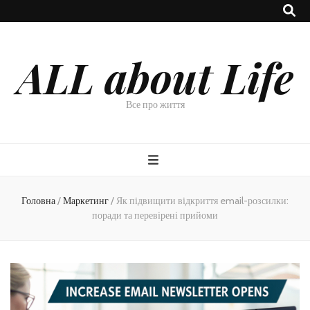
ALL about Life
Все про життя
Головна
/
Маркетинг
/
Як підвищити відкриття email-розсилки:
поради та перевірені прийоми