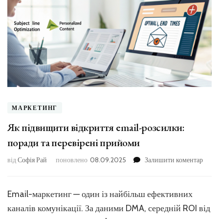
МАРКЕТИНГ
Як підвищити відкриття email-розсилки:
поради та перевірені прийоми
до
від
Софія Рай
поновлено
08.09.2025
Залишити коментар
Як
підв
відкр
Email-маркетинг — один із найбільш ефективних
email
каналів комунікації. За даними DMA, середній ROI від
розси