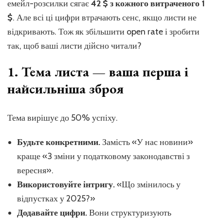
пора
емейл-розсилки сягає
42 $ з кожного витраченого 1
та
$
. Але всі ці цифри втрачають сенс, якщо листи не
перев
відкривають. Тож як збільшити open rate і зробити
прий
так, щоб ваші листи дійсно читали?
1. Тема листа — ваша перша і
найсильніша зброя
Тема вирішує до 50% успіху.
Будьте конкретними.
Замість «У нас новини»
краще «3 зміни у податковому законодавстві з
вересня».
Використовуйте інтригу.
«Що змінилось у
відпустках у 2025?»
Додавайте цифри.
Вони структуризують