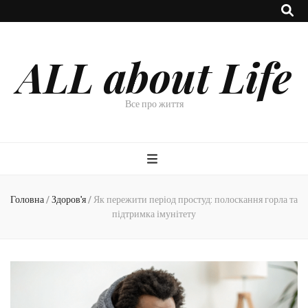
ALL about Life
Все про життя
Головна
/
Здоров'я
/
Як пережити період простуд: полоскання горла та
підтримка імунітету