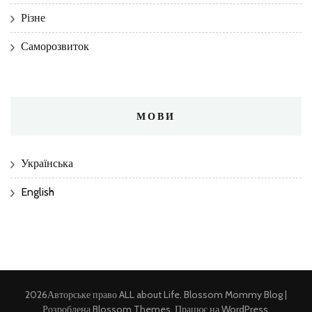
Різне
Саморозвиток
МОВИ
Українська
English
2026Авторське право
ALL about Life
.
Blossom Mommy Blog |
Розроблена
Blossom Themes
. Працює на
WordPress
.