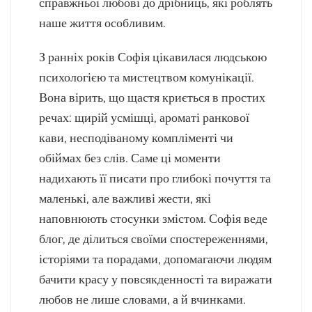
справжньої любові до дрібниць, які роблять
наше життя особливим.
З ранніх років Софія цікавилася людською
психологією та мистецтвом комунікації.
Вона вірить, що щастя криється в простих
речах: щирій усмішці, ароматі ранкової
кави, несподіваному компліменті чи
обіймах без слів. Саме ці моменти
надихають її писати про глибокі почуття та
маленькі, але важливі жести, які
наповнюють стосунки змістом. Софія веде
блог, де ділиться своїми спостереженнями,
історіями та порадами, допомагаючи людям
бачити красу у повсякденності та виражати
любов не лише словами, а й вчинками.