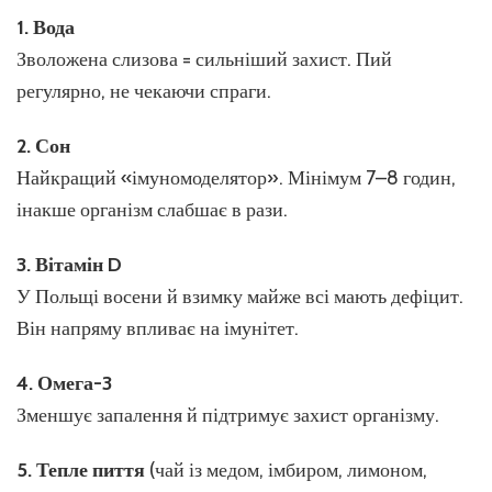
1. Вода
Зволожена слизова = сильніший захист. Пий
регулярно, не чекаючи спраги.
2. Сон
Найкращий «імуномоделятор». Мінімум 7–8 годин,
інакше організм слабшає в рази.
3. Вітамін D
У Польщі восени й взимку майже всі мають дефіцит.
Він напряму впливає на імунітет.
4. Омега-3
Зменшує запалення й підтримує захист організму.
5. Тепле пиття
(чай із медом, імбиром, лимоном,