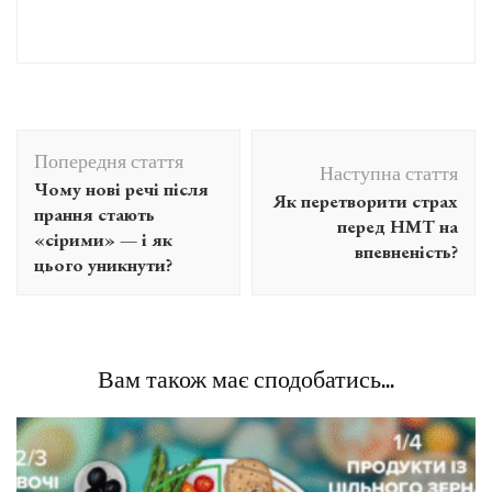
Навігація
Попередня стаття
по
Наступна стаття
Чому нові речі після
Як перетворити страх
запису
прання стають
перед НМТ на
«сірими» — і як
впевненість?
цього уникнути?
Вам також має сподобатись...