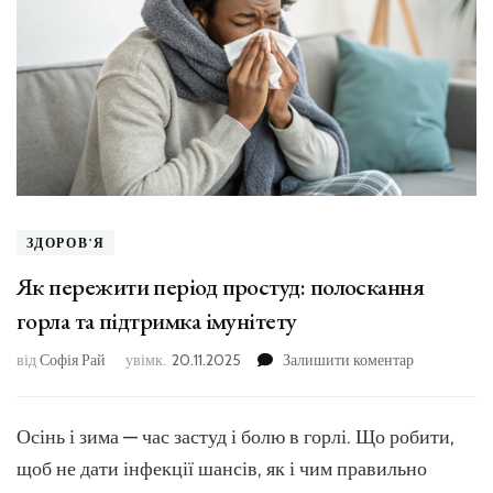
ЗДОРОВ'Я
Як пережити період простуд: полоскання
горла та підтримка імунітету
до
від
Софія Рай
увімк.
20.11.2025
Залишити коментар
Як
пережити
період
Осінь і зима — час застуд і болю в горлі. Що робити,
простуд:
щоб не дати інфекції шансів, як і чим правильно
полоскання