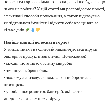
горла
полоскати горло, скільки разів на день і що буде, якщо
та
цього не робити? У цій статті ми розповідаємо прості,
підтримка
ефективні способи полоскання, а також підказуємо,
імунітету
як підтримати імунітет і відчути себе краще вже за
кілька днів
Навіщо взагалі полоскати горло?
У мигдалинах і на слизовій накопичуються віруси,
бактерії й продукти запалення. Полоскання:
• механічно змиває частину мікробів;
• зменшує набряк і біль;
• зволожує слизову, допомагаючи їй боротися з
інфекцією;
• уповільнює розвиток бактерій, які часто
«підключаються» після вірусу.