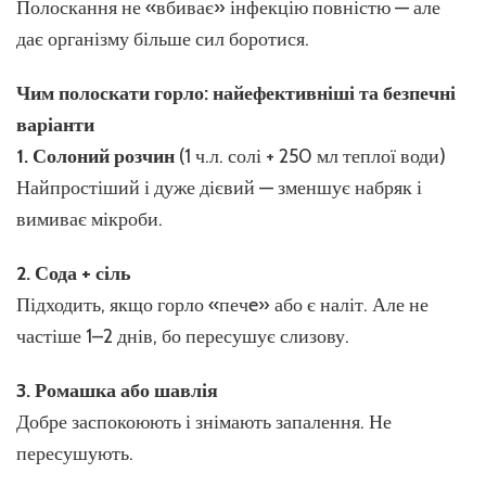
Полоскання не «вбиває» інфекцію повністю — але
дає організму більше сил боротися.
Чим полоскати горло: найефективніші та безпечні
варіанти
1. Солоний розчин
(1 ч.л. солі + 250 мл теплої води)
Найпростіший і дуже дієвий — зменшує набряк і
вимиває мікроби.
2. Сода + сіль
Підходить, якщо горло «печe» або є наліт. Але не
частіше 1–2 днів, бо пересушує слизову.
3. Ромашка або шавлія
Добре заспокоюють і знімають запалення. Не
пересушують.