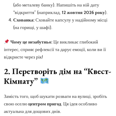
(або металеву банку). Напишіть на ній дату
“відкриття” (наприклад,
12 жовтня 2026 року
).
Схованка:
Сховайте капсулу у надійному місці
(на горищі, у шафі).
Чому це незабутньо:
Це викликає глибокий
інтерес, сприяє рефлексії та дарує емоції, коли ви її
відкриєте через рік!
2. Перетворіть дім на “Квест-
Кімнату”
Замість того, щоб шукати розваги на вулиці, зробіть
свою оселю
центром пригод
. Ця ідея особливо
актуальна для дощових днів.