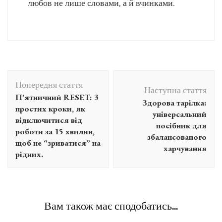
любов не лише словами, а й вчинками.
Навігація
Попередня стаття
по
Наступна стаття
П’ятничний RESET: 3
Здорова тарілка:
запису
простих кроки, як
універсальний
відключитися від
посібник для
роботи за 15 хвилин,
збалансованого
щоб не “зриватися” на
харчування
рідних.
Вам також має сподобатись...