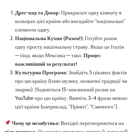
Дрес-код та Декор:
Прикрасьте одну кімнату в
кольорах цієї країни або вигадайте “національні”
елементи одягу.
Національна Кухня (Разом!):
Готуйте разом
одну просту національну страву. Якщо це Італія
— піца, якщо Мексика — тако.
Процес
важливіший за результат!
Культурна Програма:
Знайдіть 5 цікавих фактів
про цю країну (їхню музику, незвичні традиції чи
тварин). Подивіться 15-хвилинний ролик на
YouTube про цю країну. Вивчіть 3-4 фрази мовою
цієї країни (наприклад, “Привіт”, “Смачного”).
Чому це незабутньо:
Вихідні перетворюються на
цілу подорож
. Це чудово стимулює дитячу (і дорослу!)