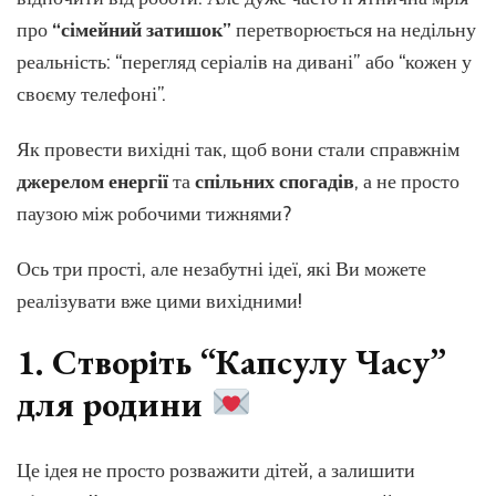
провес
незабу
про
“сімейний затишок”
перетворюється на недільну
вихідн
реальність: “перегляд серіалів на дивані” або “кожен у
з
своєму телефоні”.
родин
(Без
гаджет
Як провести вихідні так, щоб вони стали справжнім
та
джерелом енергії
та
спільних спогадів
, а не просто
нудьги!
паузою між робочими тижнями?
Ось три прості, але незабутні ідеї, які Ви можете
реалізувати вже цими вихідними!
1. Створіть “Капсулу Часу”
для родини
Це ідея не просто розважити дітей, а залишити