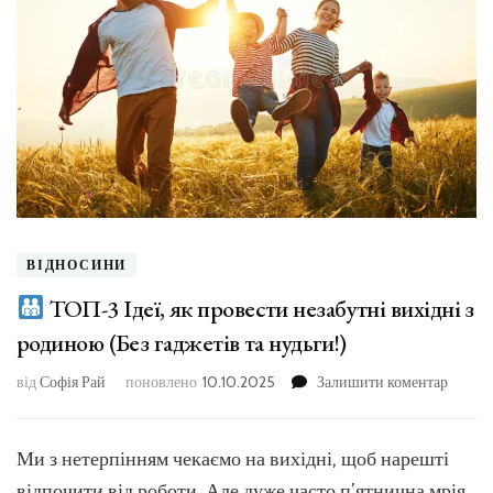
ВІДНОСИНИ
ТОП-3 Ідеї, як провести незабутні вихідні з
родиною (Без гаджетів та нудьги!)
до
від
Софія Рай
поновлено
10.10.2025
Залишити коментар
ТОП-3
Ідеї,
Ми з нетерпінням чекаємо на вихідні, щоб нарешті
як
відпочити від роботи. Але дуже часто п’ятнична мрія