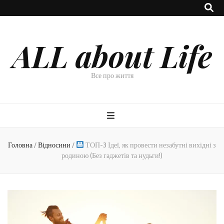
ALL about Life
Все про життя
Головна
/
Відносини
/
ТОП-3 Ідеї, як провести незабутні вихідні з
родиною (Без гаджетів та нудьги!)