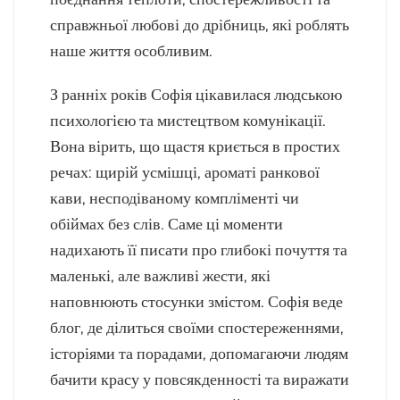
справжньої любові до дрібниць, які роблять
наше життя особливим.
З ранніх років Софія цікавилася людською
психологією та мистецтвом комунікації.
Вона вірить, що щастя криється в простих
речах: щирій усмішці, ароматі ранкової
кави, несподіваному компліменті чи
обіймах без слів. Саме ці моменти
надихають її писати про глибокі почуття та
маленькі, але важливі жести, які
наповнюють стосунки змістом. Софія веде
блог, де ділиться своїми спостереженнями,
історіями та порадами, допомагаючи людям
бачити красу у повсякденності та виражати