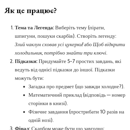
Як це працює?
Тема та Легенда:
Виберіть тему (пірати,
шпигуни, пошуки скарбів). Створіть легенду:
Злий чаклун сховав усі цукерки!
або
Щоб відкрити
холодильник, потрібно знайти три ключі
.
Підказки:
Придумайте 5-7 простих завдань, які
ведуть від однієї підказки до іншої. Підказки
можуть бути:
Загадка про предмет (що завжди холодне?).
Математичний приклад (відповідь — номер
сторінки в книзі).
Фізичне завдання (прострибати 10 разів на
одній нозі).
Фінал:
Скарбом може бути що завгодно: