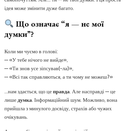
практи
ідея може змінити дуже багато.
свідом
Що означає “я — не мої
думки”?
Коли ми чуємо в голові:
— «У тебе нічого не вийде»,
— «Ти знов усе зіпсував(-ла)»,
— «Всі так справляються, а ти чому не можеш?»
…нам здається, що це
правда
. Але насправді — це
лише
думка
. Інформаційний шум. Можливо, вона
прийшла з минулого досвіду, страхів або чужих
очікувань.