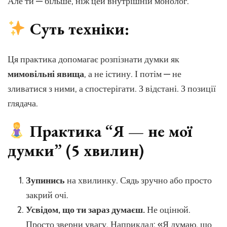
Але ти — більше, ніж цей внутрішній монолог.
Суть техніки:
Ця практика допомагає розпізнати думки як
мимовільні явища
, а не істину. І потім — не
зливатися з ними, а спостерігати. З відстані. З позиції
глядача.
Практика “Я — не мої
думки” (5 хвилин)
Зупинись
на хвилинку. Сядь зручно або просто
закрий очі.
Усвідом, що ти зараз думаєш.
Не оцінюй.
Просто зверни увагу. Наприклад: «Я думаю, що