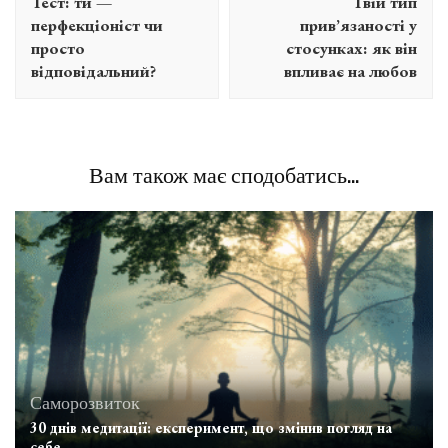
Тест: ти —
Твій тип
запису
перфекціоніст чи
прив’язаності у
просто
стосунках: як він
відповідальний?
впливає на любов
Вам також має сподобатись...
Саморозвиток
30 днів медитації: експеримент, що змінив погляд на
себе