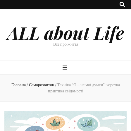
ALL about Life
Все про життя
Головна
/
Саморозвиток
/
Техніка “Я — не мої думки”: коротка
практика свідомості