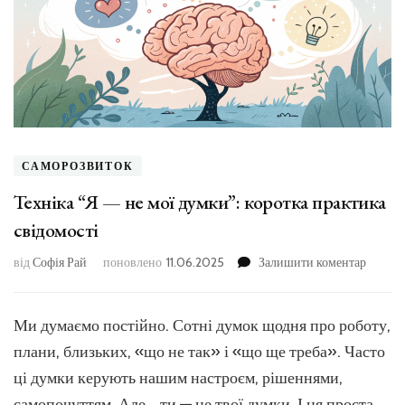
САМОРОЗВИТОК
Техніка “Я — не мої думки”: коротка практика
свідомості
до
від
Софія Рай
поновлено
11.06.2025
Залишити коментар
Технік
“Я
—
Ми думаємо постійно. Сотні думок щодня про роботу,
не
плани, близьких, «що не так» і «що ще треба». Часто
мої
думки”
ці думки керують нашим настроєм, рішеннями,
коротк
самопочуттям. Але… ти — не твої думки. І ця проста