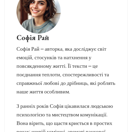
Софія Рай
Софія Рай – авторка, яка досліджує світ
емоцій, стосунків та натхнення у
повсякденному житті. Її тексти – це
поєднання теплоти, спостережливості та
справжньої любові до дрібниць, які роблять
наше життя особливим.
З ранніх років Софія цікавилася людською
психологією та мистецтвом комунікації.
Вона вірить, що щастя криється в простих
речах: щирій усмішці, ароматі ранкової