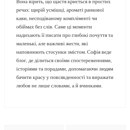
Вона вірить, що щастя криється в простих
речах: щирій усмішці, ароматі ранкової
кави, несподіваному компліменті чи
обіймах без слів. Саме ці моменти
надихають її писати про глибокі почуття та
маленькі, але важливі жести, які
наповнюють стосунки змістом. Софія веде
блог, де ділиться своїми спостереженнями,
історіями та порадами, допомагаючи людям
бачити красу у повсякденності та виражати
любов не лише словами, а й вчинками.
Навігація