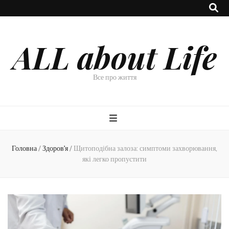
ALL about Life
Все про життя
Головна
/
Здоров'я
/
Щитоподібна залоза: симптоми захворювання,
які легко пропустити