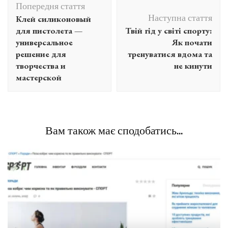
Попередня стаття
по
Наступна стаття
Клей силиконовый
запису
для пистолета —
Твій гід у світі спорту:
универсальное
Як почати
решение для
тренуватися вдома та
творчества и
не кинути
мастерской
Вам також має сподобатись...