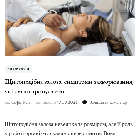
ЗДОРОВ'Я
Щитоподібна залоза: симптоми захворювання,
які легко пропустити
до
від
Софія Рай
поновлено
17.03.2026
Залишити коментар
Щитоп
залоза:
симпт
Щитоподібна залоза невелика за розміром, але її роль
захвор
у роботі організму складно переоцінити. Вона
які