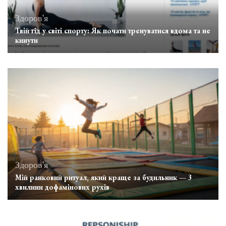
Здоров'я
Твій гід у світі спорту: Як почати тренуватися вдома та не
кинути
Здоров'я
Мій ранковий ритуал, який краще за будильник — 3
хвилини дофамінових рухів