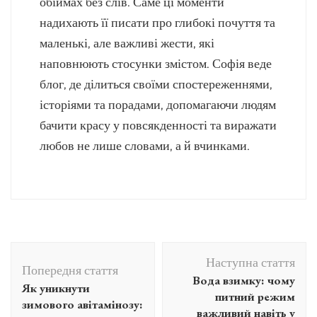
обіймах без слів. Саме ці моменти
надихають її писати про глибокі почуття та
маленькі, але важливі жести, які
наповнюють стосунки змістом. Софія веде
блог, де ділиться своїми спостереженнями,
історіями та порадами, допомагаючи людям
бачити красу у повсякденності та виражати
любов не лише словами, а й вчинками.
Навігація
Наступна стаття
по
Попередня стаття
Вода взимку: чому
Як уникнути
запису
питний режим
зимового авітамінозу:
важливий навіть у