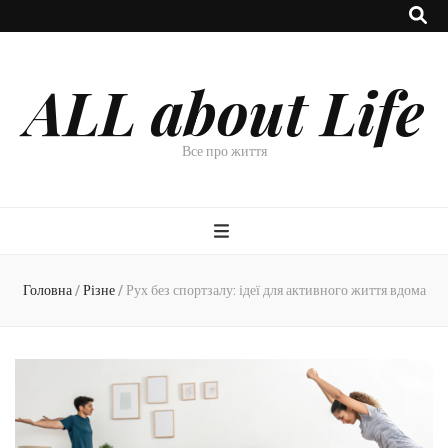
ALL about Life
Все про життя
Головна
/
Різне
/
Рух без спортзалу: ідеї для активного життя вдома