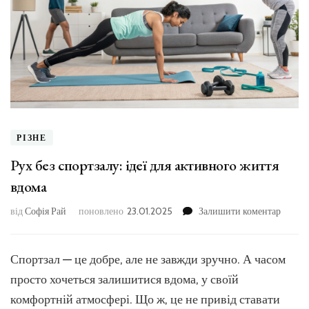
РІЗНЕ
Рух без спортзалу: ідеї для активного життя
вдома
до
від
Софія Рай
поновлено
23.01.2025
Залишити коментар
Рух
без
спортз
Спортзал — це добре, але не завжди зручно. А часом
ідеї
просто хочеться залишитися вдома, у своїй
для
активн
комфортній атмосфері. Що ж, це не привід ставати