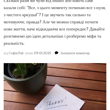
Скільки разів ви чули від інших або навіть самі
казали собі: “Все, з цього моменту починаю все з нуля,
з чистого аркуша!”? І це звучить так сильно та
мотивуюче, правда? Але чи можна справді почати
нове життя, наче відкидаючи все попереднє? Давайте
розглянемо цю ідею детальніше і розберемо міфи та
реальність.
до
від
Софія Рай
увімк.
09.01.2025
Залишити коментар
Чи
можна
‘почати
життя
з
чистого
аркуша’?
Міфи
й
реальність