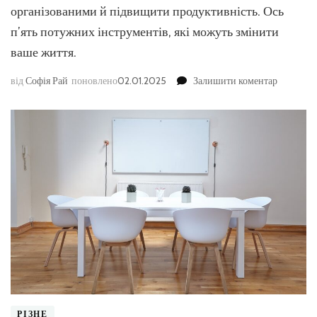
організованими й підвищити продуктивність. Ось
п’ять потужних інструментів, які можуть змінити
ваше життя.
до
від
Софія Рай
поновлено
02.01.2025
Залишити коментар
5
Інструме
для
Плануван
які
Змінять
Ваше
Життя
РІЗНЕ