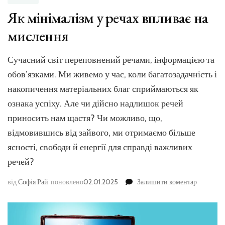
Як мінімалізм у речах впливає на
мислення
Сучасний світ переповнений речами, інформацією та
обов’язками. Ми живемо у час, коли багатозадачність і
накопичення матеріальних благ сприймаються як
ознака успіху. Але чи дійсно надлишок речей
приносить нам щастя? Чи можливо, що,
відмовившись від зайвого, ми отримаємо більше
ясності, свободи й енергії для справді важливих
речей?
до
від
Софія Рай
поновлено
02.01.2025
Залишити коментар
Як
мінімалі
у
речах