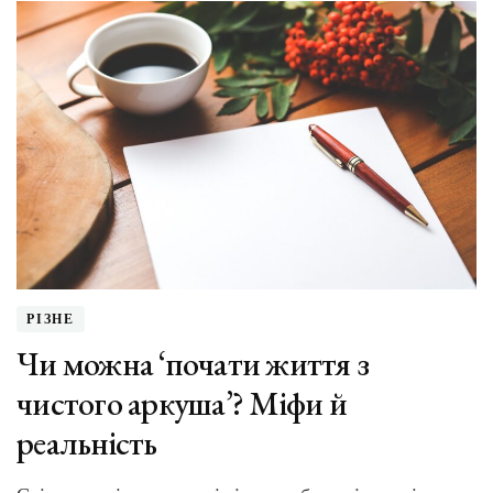
від
відомих
людей
про
щастя
й
успіх:
просто
й
надихаюч
РІЗНЕ
Чи можна ‘почати життя з
чистого аркуша’? Міфи й
реальність