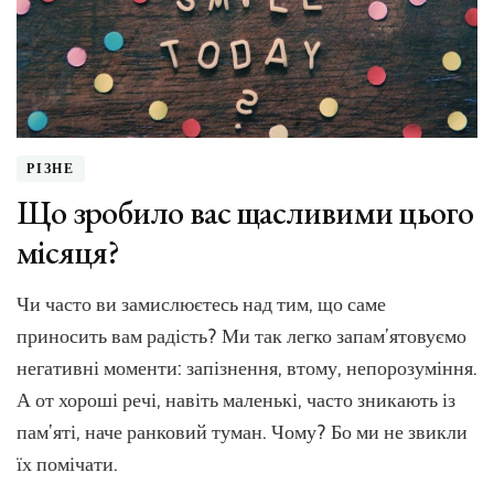
для
кожного
РІЗНЕ
Що зробило вас щасливими цього
місяця?
Чи часто ви замислюєтесь над тим, що саме
приносить вам радість? Ми так легко запам’ятовуємо
негативні моменти: запізнення, втому, непорозуміння.
А от хороші речі, навіть маленькі, часто зникають із
пам’яті, наче ранковий туман. Чому? Бо ми не звикли
їх помічати.