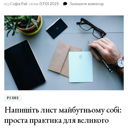
до
від
Софія Рай
увімк.
07.01.2025
Залишити коментар
Що
зробило
вас
щасливими
цього
місяця?
РІЗНЕ
Напишіть лист майбутньому собі:
проста практика для великого