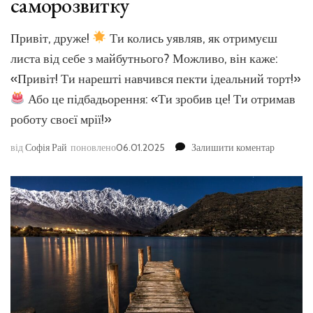
саморозвитку
Привіт, друже!
Ти колись уявляв, як отримуєш
листа від себе з майбутнього? Можливо, він каже:
«Привіт! Ти нарешті навчився пекти ідеальний торт!»
Або це підбадьорення: «Ти зробив це! Ти отримав
роботу своєї мрії!»
до
від
Софія Рай
поновлено
06.01.2025
Залишити коментар
Напишіт
лист
майбутн
собі:
проста
практика
для
великого
саморозв