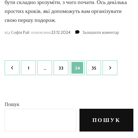
бути складно зрозуміти, з чого почати. Ось декілька
простих кроків, які допоможуть вам організувати
свою першу подорож.
до
від
Софія Рай
поновлено
23.12.2024
Залишити коментар
З
чого
почати
подорож,
Пагінація
якщо
Сторінка
Сторінка
Сторінка
Сторінка
1
…
33
34
35
ви
записів
ніколи
не
подорожу
Пошук
ПОШУК