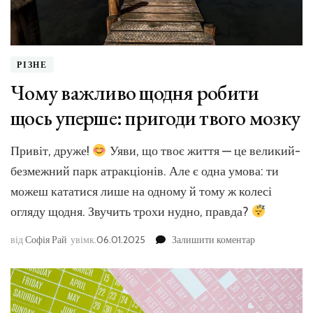
РІЗНЕ
Чому важливо щодня робити
щось уперше: пригоди твого мозку
Привіт, друже!
Уяви, що твоє життя — це великий-
безмежний парк атракціонів. Але є одна умова: ти
можеш кататися лише на одному й тому ж колесі
огляду щодня. Звучить трохи нудно, правда?
до
від
Софія Рай
увімк.
06.01.2025
Залишити коментар
Чому
важливо
щодня
робити
щось