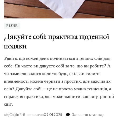
РІЗНЕ
Дякуйте собі: практика щоденної
подяки
Уявіть, що кожен день починається з теплих слів для
себе. Як часто ви дякуєте собі за те, що ви робите? А
чи замислювалися коли-небудь, скільки сили та
впевненості можна черпати з простих, але важливих
слів? Дякуйте собі — це не просто модна тенденція, а
справжня практика, яка може змінити ваш внутрішній
світ.
до
від
Софія Рай
поновлено
09.01.2025
Залишити коментар