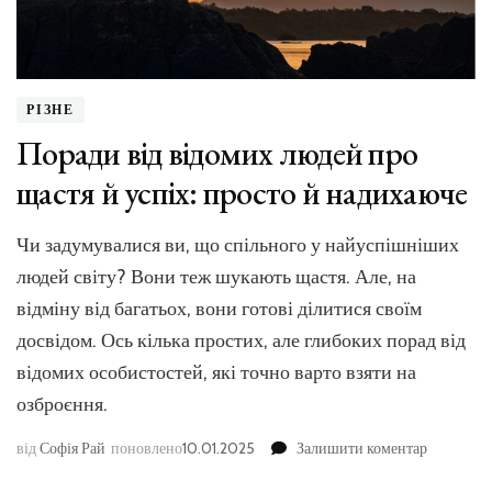
РІЗНЕ
Поради від відомих людей про
щастя й успіх: просто й надихаюче
Чи задумувалися ви, що спільного у найуспішніших
людей світу? Вони теж шукають щастя. Але, на
відміну від багатьох, вони готові ділитися своїм
досвідом. Ось кілька простих, але глибоких порад від
відомих особистостей, які точно варто взяти на
озброєння.
до
від
Софія Рай
поновлено
10.01.2025
Залишити коментар
Поради