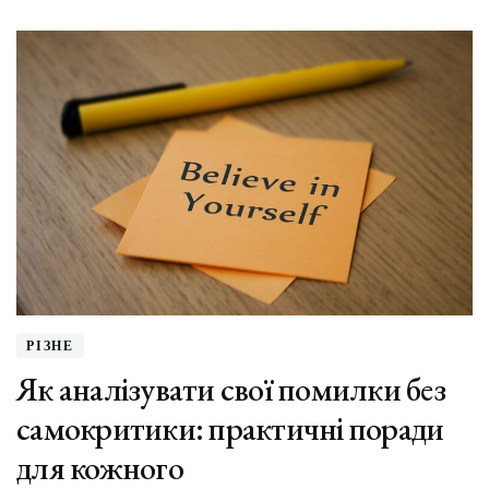
Дякуйте
собі:
практика
щоденно
подяки
РІЗНЕ
Як аналізувати свої помилки без
самокритики: практичні поради
для кожного