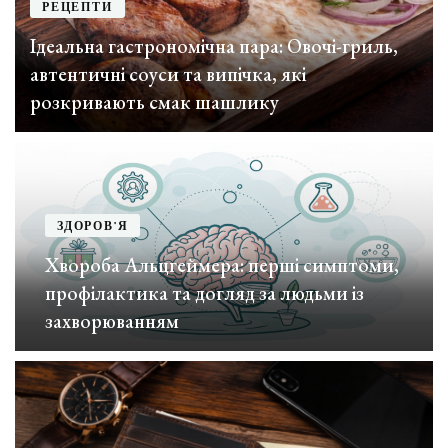
РЕЦЕПТИ
Ідеальна гастрономічна пара: Овочі-гриль,
автентичні соуси та випічка, які
розкривають смак шашлику
ЗДОРОВ'Я
Хвороба Альцгеймера: перші симптоми,
профілактика та догляд за людьми із
захворюванням