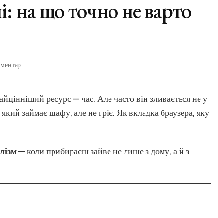
: на що точно не варто
до
оментар
Мінімалізм
для
душі:
цінніший ресурс — час. Але часто він зливається не у
на
 який займає шафу, але не гріє. Як вкладка браузера, яку
що
точно
не
варто
лізм
— коли прибираєш зайве не лише з дому, а й з
витрачати
час