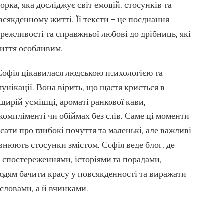
орка, яка досліджує світ емоцій, стосунків та
всякденному житті. Її тексти – це поєднання
режливості та справжньої любові до дрібниць, які
иття особливим.
 Софія цікавилася людською психологією та
унікації. Вона вірить, що щастя криється в
щирій усмішці, ароматі ранкової кави,
компліменті чи обіймах без слів. Саме ці моменти
сати про глибокі почуття та маленькі, але важливі
внюють стосунки змістом. Софія веде блог, де
и спостереженнями, історіями та порадами,
дям бачити красу у повсякденності та виражати
словами, а й вчинками.