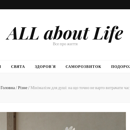
ALL about Life
Все про життя
И
СВЯТА
ЗДОРОВ’Я
САМОРОЗВИТОК
ПОДОРО
Головна
/
Різне
/
Мінімалізм для душі: на що точно не варто витрачати час