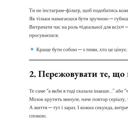
Ти не інстаграм-фільтр, щоб подобатись кож
Як тільки намагаєшся бути зручною — губиш
Витрачати час на роль «ідеальної для всіх» 
просуваєшся.
Краще бути собою — з тими, хто це цінує.
2.
Пережовувати те, що 
Те саме “а якби я тоді сказала інакше…” або “
Мозок крутить минуле, наче повтор серіалу, 
А життя — тут і зараз. І кожна секунда, вит
спокою.