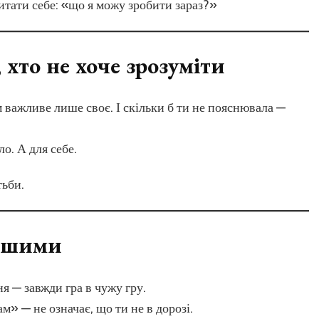
итати себе: «що я можу зробити зараз?»
 хто не хоче зрозуміти
 важливе лише своє. І скільки б ти не пояснювала —
зло. А для себе.
тьби.
іншими
ня — завжди гра в чужу гру.
ам» — не означає, що ти не в дорозі.