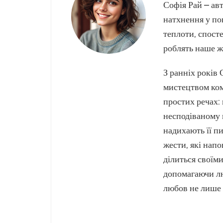
Софія Рай – авт
натхнення у по
теплоти, спосте
роблять наше ж
З ранніх років
мистецтвом ком
простих речах: 
несподіваному 
надихають її пи
жести, які напо
ділиться своїм
допомагаючи лю
любов не лише 