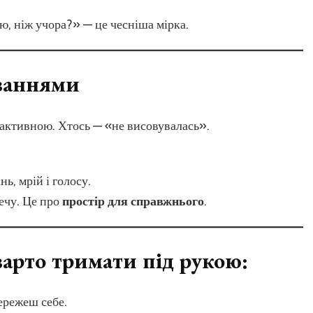
ю, ніж учора?» — це чесніша мірка.
ваннями
 активною. Хтось — «не висовувалась».
ь, мрій і голосу.
ечу. Це про
простір для справжнього
.
 варто тримати під рукою:
ережеш себе.