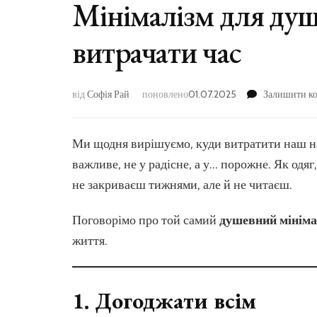
Мінімалізм для душі
витрачати час
від
Софія Рай
поновлено
01.07.2025
Залишити к
Ми щодня вирішуємо, куди витратити наш най
важливе, не у радісне, а у… порожне. Як одяг,
не закриваєш тижнями, але й не читаєш.
Поговорімо про той самий
душевний мініма
життя.
1.
Догоджати всім