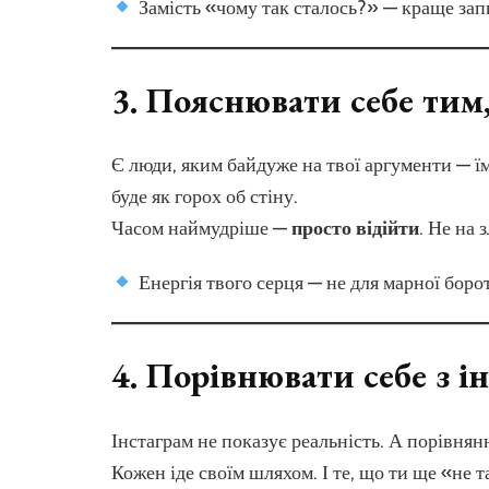
Замість «чому так сталось?» — краще зап
3.
Пояснювати себе тим,
Є люди, яким байдуже на твої аргументи — їм
буде як горох об стіну.
Часом наймудріше —
просто відійти
. Не на 
Енергія твого серця — не для марної боро
4.
Порівнювати себе з 
Інстаграм не показує реальність. А порівнян
Кожен іде своїм шляхом. І те, що ти ще «не т