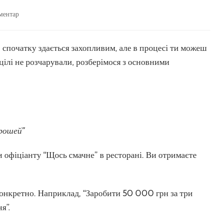
до
ментар
Головні
помилки
у
: спочатку здається захопливим, але в процесі ти можеш
постановці
цілі не розчарували, розберімося з основними
цілей
і
як
їх
уникнути
грошей”
 офіціанту “Щось смачне” в ресторані. Ви отримаєте
конкретно. Наприклад, “Заробити 50 000 грн за три
я”.