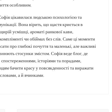
иття особливим.
 Софія цікавилася людською психологією та
унікації. Вона вірить, що щастя криється в
щирій усмішці, ароматі ранкової кави,
компліменті чи обіймах без слів. Саме ці моменти
сати про глибокі почуття та маленькі, але важливі
внюють стосунки змістом. Софія веде блог, де
и спостереженнями, історіями та порадами,
дям бачити красу у повсякденності та виражати
словами, а й вчинками.