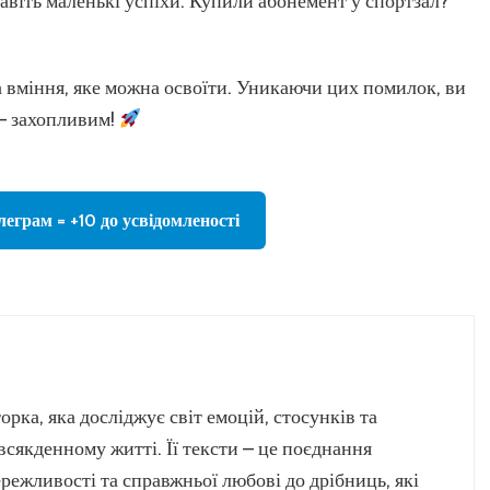
авіть маленькі успіхи. Купили абонемент у спортзал?
 а вміння, яке можна освоїти. Уникаючи цих помилок, ви
 — захопливим!
леграм = +10 до усвідомленості
орка, яка досліджує світ емоцій, стосунків та
всякденному житті. Її тексти – це поєднання
режливості та справжньої любові до дрібниць, які