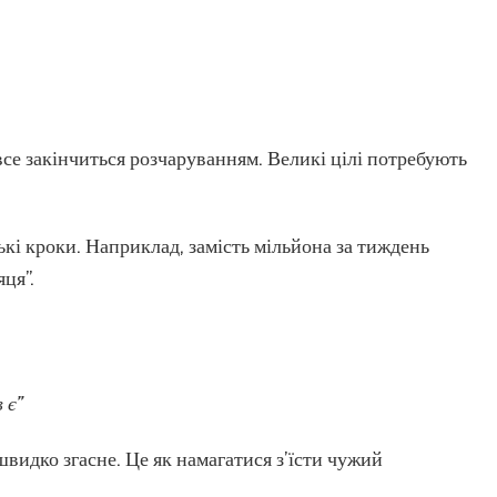
все закінчиться розчаруванням. Великі цілі потребують
ькі кроки. Наприклад, замість мільйона за тиждень
ця”.
 є”
видко згасне. Це як намагатися з’їсти чужий