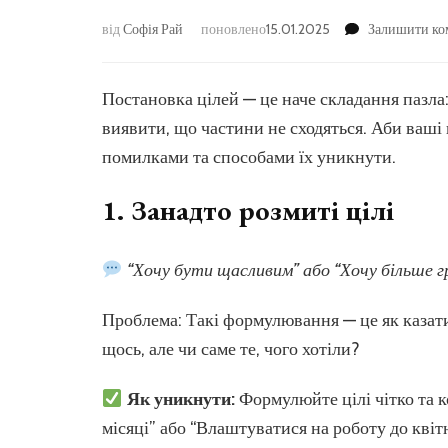
від
Софія Рай
поновлено
15.01.2025
Залишити ко
Постановка цілей — це наче складання пазла
виявити, що частини не сходяться. Аби ваші 
помилками та способами їх уникнути.
1.
Занадто розмиті цілі
“Хочу бути щасливим” або “Хочу більше 
Проблема: Такі формулювання — це як казати
щось, але чи саме те, чого хотіли?
Як уникнути:
Формулюйте цілі чітко та 
місяці” або “Влаштуватися на роботу до квітн