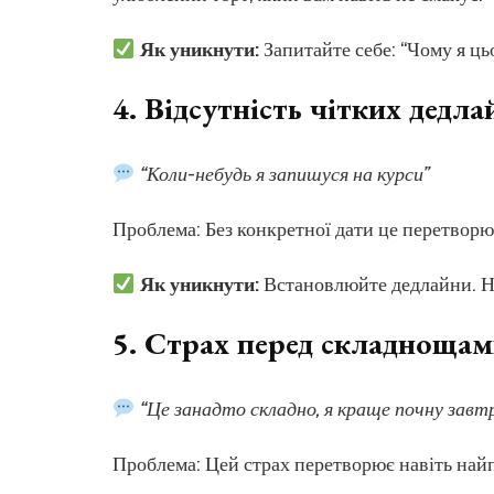
Як уникнути:
Запитайте себе: “Чому я ць
4.
Відсутність чітких дедла
“Коли-небудь я запишуся на курси”
Проблема: Без конкретної дати це перетворює
Як уникнути:
Встановлюйте дедлайни. На
5.
Страх перед складноща
“Це занадто складно, я краще почну завт
Проблема: Цей страх перетворює навіть найпр