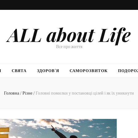
ALL about Life
Все про життя
И
СВЯТА
ЗДОРОВ’Я
САМОРОЗВИТОК
ПОДОРО
Головна
/
Різне
/
Головні помилки у постановці цілей і як їх уникнути