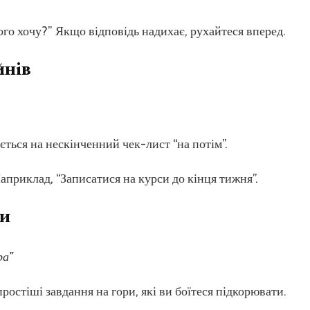
ого хочу?” Якщо відповідь надихає, рухайтеся вперед.
йнів
ться на нескінченний чек-лист “на потім”.
приклад, “Записатися на курси до кінця тижня”.
ми
ра”
остіші завдання на гори, які ви боїтеся підкорювати.