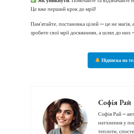
Як уникнути:
Помічайте та відзначайте н
Це вже перший крок до мрії!
Пам’ятайте, постановка цілей — це не магія,
зробите свої мрії досяжними, а шлях до них
Підписка на те
Софія Рай
Софія Рай – авт
натхнення у по
теплоти, спосте