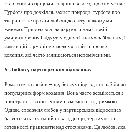
ставленні до природи, тварин і всього, що оточує нас.
Турбота про довкілля, захист природи, турбота про
тварин — це прояви любові до світу, в якому ми
живемо. Природа здатна дарувати нам спокій,
умиротворення і відчуття єдності з чимось більшим, і
саме в цій гармонії ми можемо знайти прояви
кохання, які часто залишаються непоміченими.
5. Любов у партнерських відносинах
Романтична любов — це, без сумніву, одна з найбільш
популярних форм кохання. Вона часто асоціюється з
пристрастю, захопленням і взаємною підтримкою.
Однак, справжня любов у партнерських відносинах
базується на взаємній повазі, довірі, терпимості і
готовності працювати над стосунками. Це любов, яка