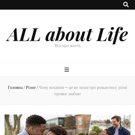
ALL about Life
Все про життя
Головна
/
Різне
/
Чому кохання — це не лише про романтику: різні
прояви любові