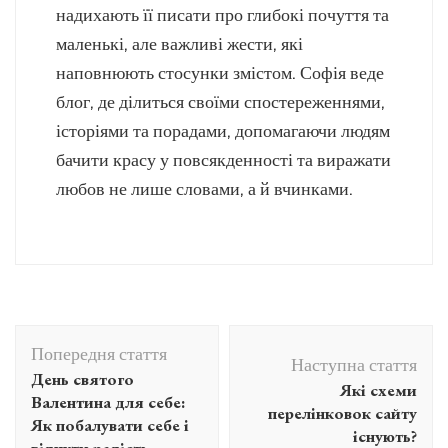
надихають її писати про глибокі почуття та
маленькі, але важливі жести, які
наповнюють стосунки змістом. Софія веде
блог, де ділиться своїми спостереженнями,
історіями та порадами, допомагаючи людям
бачити красу у повсякденності та виражати
любов не лише словами, а й вчинками.
Навігація
Попередня стаття
по
Наступна стаття
День святого
Які схеми
запису
Валентина для себе:
перелінковок сайту
Як побалувати себе і
існують?