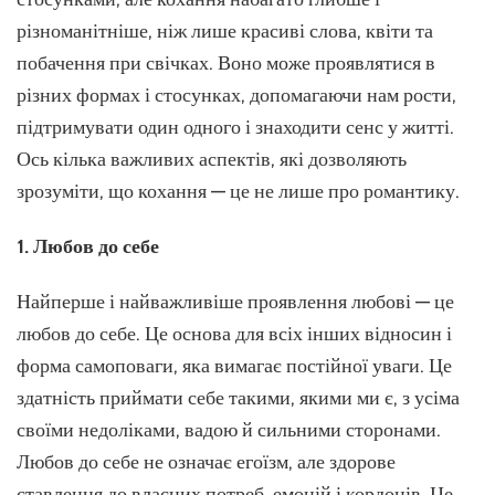
роман
різноманітніше, ніж лише красиві слова, квіти та
різні
проя
побачення при свічках. Воно може проявлятися в
любов
різних формах і стосунках, допомагаючи нам рости,
підтримувати один одного і знаходити сенс у житті.
Ось кілька важливих аспектів, які дозволяють
зрозуміти, що кохання — це не лише про романтику.
1. Любов до себе
Найперше і найважливіше проявлення любові — це
любов до себе. Це основа для всіх інших відносин і
форма самоповаги, яка вимагає постійної уваги. Це
здатність приймати себе такими, якими ми є, з усіма
своїми недоліками, вадою й сильними сторонами.
Любов до себе не означає егоїзм, але здорове
ставлення до власних потреб, емоцій і кордонів. Це