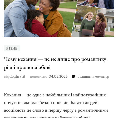
РІЗНЕ
Чому кохання — це не лише про романтику:
різні прояви любові
до
від
Софія Рай
поновлено
04.02.2025
Залишити коментар
Чому
кохан
—
Кохання — це одне з найбільших і найпотужніших
це
почуттів, яке має безліч проявів. Багато людей
не
лише
асоціюють це слово в першу чергу з романтичними
про
стосунками, але кохання набагато глибше і